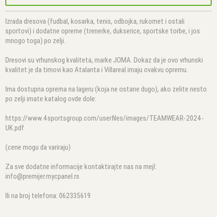
Izrada dresova (fudbal, kosarka, tenis, odbojka, rukomet i ostali
sportovi) i dodatne opreme (trenerke, dukserice, sportske torbe, i jos
mnogo toga) po zelji.
Dresovi su vrhunskog kvaliteta, marke JOMA. Dokaz da je ovo vrhunski
kvalitet je da timovi kao Atalanta i Villareal imaju ovakvu opremu.
Ima dostupna oprema na lageru (koja ne ostane dugo), ako zelite nesto
po zelji imate katalog ovde dole:
https://www.4sportsgroup.com/userfiles/images/TEAMWEAR-2024-
UK.pdf
(cene mogu da variraju)
Za sve dodatne informacije kontaktirajte nas na mejl:
info@premijer.mycpanel.rs
Ili na broj telefona: 062335619