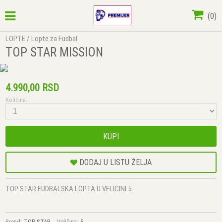
(
0
)
LOPTE
/
Lopte za Fudbal
TOP STAR MISSION
4.990,00 RSD
Kolicina:
KUPI
DODAJ U LISTU ŽELJA
TOP STAR FUDBALSKA LOPTA U VELICINI 5.
Brend:
TOP STAR
Veličina:
5