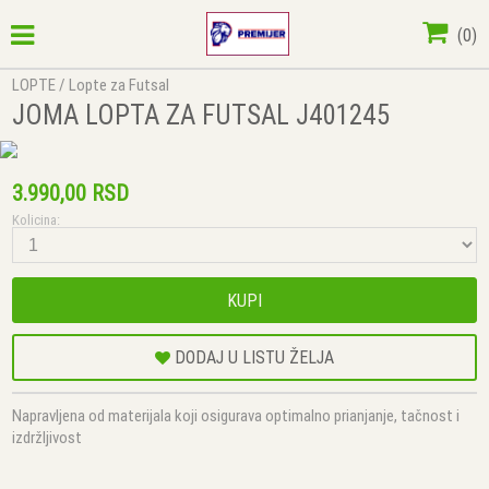
(
0
)
LOPTE
/
Lopte za Futsal
JOMA LOPTA ZA FUTSAL J401245
3.990,00 RSD
Kolicina:
KUPI
DODAJ U LISTU ŽELJA
Napravljena od materijala koji osigurava optimalno prianjanje, tačnost i
izdržljivost