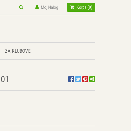
Moj Nalog
Korpa (
0
)
ZA KLUBOVE
301