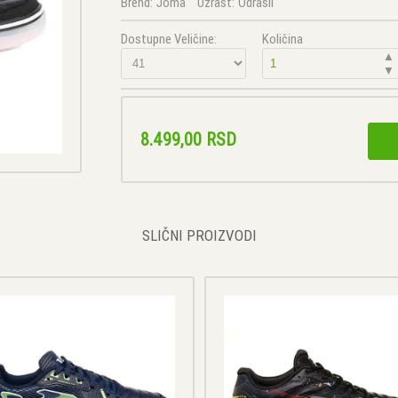
Brend:
Joma
Uzrast:
Odrasli
Dostupne Veličine:
Količina
▲
▼
8.499,00 RSD
SLIČNI PROIZVODI