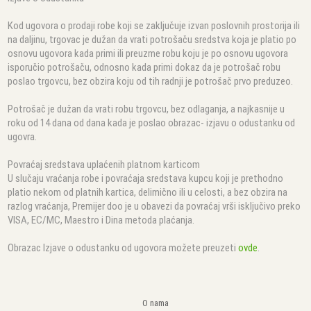
Kod ugovora o prodaji robe koji se zaključuje izvan poslovnih prostorija ili
na daljinu, trgovac je dužan da vrati potrošaču sredstva koja je platio po
osnovu ugovora kada primi ili preuzme robu koju je po osnovu ugovora
isporučio potrošaču, odnosno kada primi dokaz da je potrošač robu
poslao trgovcu, bez obzira koju od tih radnji je potrošač prvo preduzeo.
Potrošač je dužan da vrati robu trgovcu, bez odlaganja, a najkasnije u
roku od 14 dana od dana kada je poslao obrazac- izjavu o odustanku od
ugovra.
Povraćaj sredstava uplaćenih platnom karticom
U slučaju vraćanja robe i povraćaja sredstava kupcu koji je prethodno
platio nekom od platnih kartica, delimično ili u celosti, a bez obzira na
razlog vraćanja, Premijer doo je u obavezi da povraćaj vrši isključivo preko
VISA, EC/MC, Maestro i Dina metoda plaćanja.
Obrazac Izjave o odustanku od ugovora možete preuzeti
ovde
.
O nama