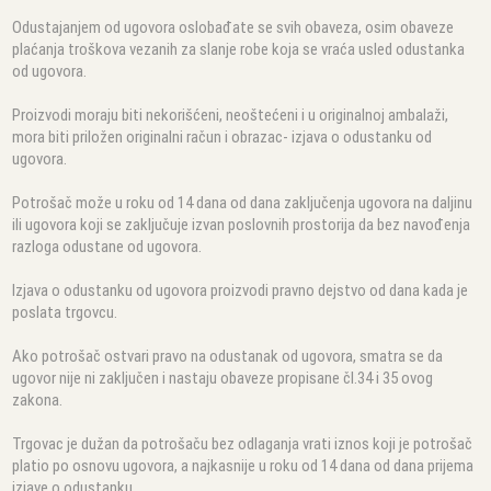
Odustajanjem od ugovora oslobađate se svih obaveza, osim obaveze
plaćanja troškova vezanih za slanje robe koja se vraća usled odustanka
od ugovora.
Proizvodi moraju biti nekorišćeni, neoštećeni i u originalnoj ambalaži,
mora biti priložen originalni račun i obrazac- izjava o odustanku od
ugovora.
Potrošač može u roku od 14 dana od dana zaključenja ugovora na daljinu
ili ugovora koji se zaključuje izvan poslovnih prostorija da bez navođenja
razloga odustane od ugovora.
Izjava o odustanku od ugovora proizvodi pravno dejstvo od dana kada je
poslata trgovcu.
Ako potrošač ostvari pravo na odustanak od ugovora, smatra se da
ugovor nije ni zaključen i nastaju obaveze propisane čl.34 i 35 ovog
zakona.
Trgovac je dužan da potrošaču bez odlaganja vrati iznos koji je potrošač
platio po osnovu ugovora, a najkasnije u roku od 14 dana od dana prijema
izjave o odustanku