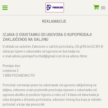
(
0
)
REKLAMACIJE
IZJAVA O ODUSTANKU OD UGOVORA O KUPOPRODAJI
ZAKLJUČENOG NA DALJINU
U skladu sa važećim Zakonom o zaštiti potrošača, (Sl.gl.RS br.62/2014)
obrazac Izjave o odustanku od ugovora se dostavlja na:
e-mail adresu premijerfootball@gmail.com ili na adresu firme:
Premijer doo
Lenjinova 2
12000 POZAREVAC PO
Potrošač ostvaruje pravo na odustanak od ugovora zaključenog na
daljinu, odnosno izvan poslovnih prostorija izjavom o odustanku od
ugovora ukoliko je poslata trgovcu u roku od 14 dana od dana kada je
roba dospela u državinu potrošača, odnosno trećeg lica koje je odredio
potrošač a koje nije prevoznik.