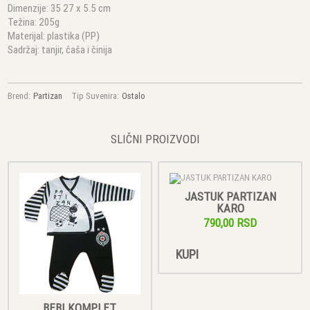
Dimenzije: 35 27 x 5.5 cm
Težina: 205g
Materijal: plastika (PP)
Sadržaj: tanjir, čaša i činija
Brend:
Partizan
Tip Suvenira:
Ostalo
SLIČNI PROIZVODI
JASTUK PARTIZAN
KARO
790,00 RSD
KUPI
BEBI KOMPLET