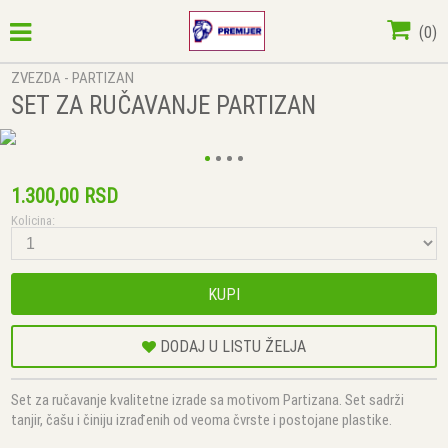
(
0
)
ZVEZDA - PARTIZAN
SET ZA RUČAVANJE PARTIZAN
1.300,00 RSD
Kolicina:
KUPI
DODAJ U LISTU ŽELJA
Set za ručavanje kvalitetne izrade sa motivom Partizana. Set sadrži
tanjir, čašu i činiju izrađenih od veoma čvrste i postojane plastike.